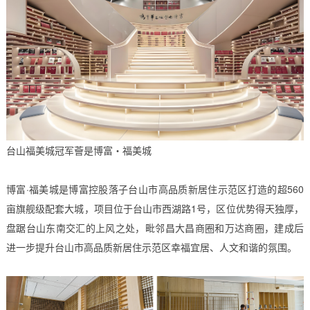
台山福美城冠军薈是博富・福美城
博富·福美城是博富控股落子台山市高品质新居住示范区打造的超560
亩旗舰级配套大城，项目位于台山市西湖路1号，区位优势得天独厚，
盘踞台山东南交汇的上风之处，毗邻昌大昌商圈和万达商圈，建成后
进一步提升台山市高品质新居住示范区幸福宜居、人文和谐的氛围。