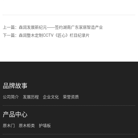
上一篇：森润发展新纪元——签约湖南广东家居智造产业
下一篇：森润整木定制CCTV《匠心》栏目纪录片
品牌故事
公司简介
发展历程
企业文化
荣誉资质
产品中心
原木门
原木柜类
护墙板