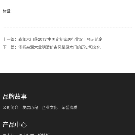
标签：
上一篇：森润木门获2013“中国定制家居行业双十强示范企
下一篇：浅析森润木业明清仿古风格原木门的历史和文化
品牌故事
公司简介
发展历程
企业文化
荣誉资质
产品中心