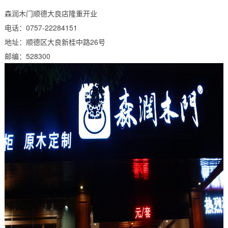
森润木门顺德大良店隆重开业
电话：0757-22284151
地址：顺德区大良新桂中路26号
邮编：528300